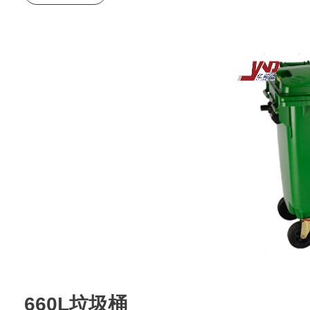
660L垃圾桶