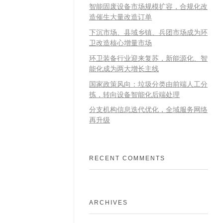
智能固废设备市场规模扩容，合规化改
造催生大量改造订单
下沉市场、县域乡镇、兵团市场成为环
卫改造核心增量市场
环卫装备行业迎来复苏，新能源化、智
能化成为两大增长主线
国家政策风向：垃圾分类由前端人工分
拣，转向设备智能化后端处理
分支机构信息迭代优化，全域服务网络
再升级
RECENT COMMENTS
ARCHIVES